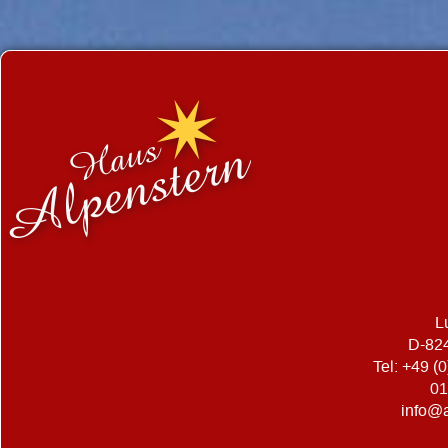
L
D-82
Tel: +49 (
01
info@a