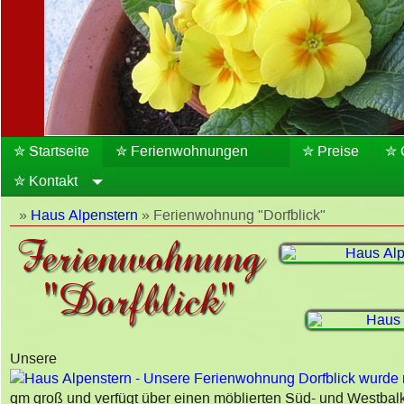
✮ Startseite
✮ Ferienwohnungen
✮ Preise
✮ 
✮ Kontakt
»
Haus Alpenstern
» Ferienwohnung "Dorfblick"
Ferienwohnung
"Dorfblick"
Unsere
qm groß und verfügt über einen möblierten Süd- und Westbalko