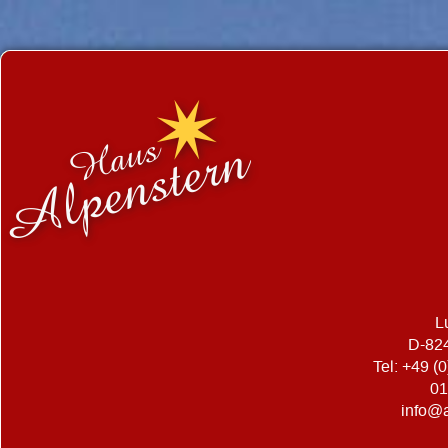
L
D-82
Tel: +49 (
01
info@a