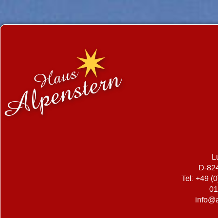
L
D-82
Tel: +49 (
01
info@a