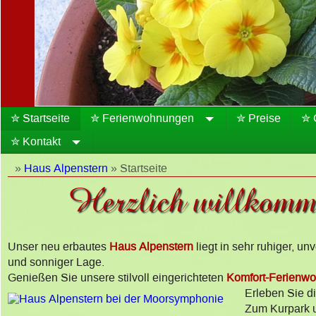
✮ Startseite
✮ Ferienwohnungen
✮ Preise
✮ 
✮ Kontakt
»
Haus Alpenstern
» Startseite
Herzlich willkom
Unser neu erbautes
Haus Alpenstern
liegt in sehr ruhiger, un
und sonniger Lage.
Genießen Sie unsere stilvoll eingerichteten
Komfort-Ferienw
Erleben Sie d
Zum Kurpark u